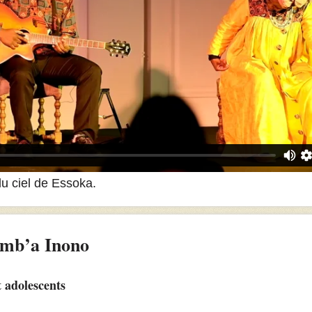
u ciel
de
Essoka
.
amb’a Inono
t adolescents