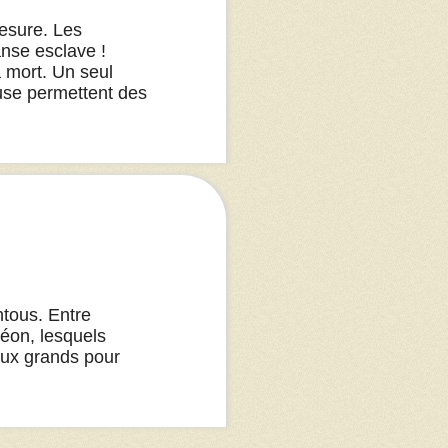
mesure. Les
anse esclave !
la mort. Un seul
ruse permettent des
ntous. Entre
éon, lesquels
aux grands pour