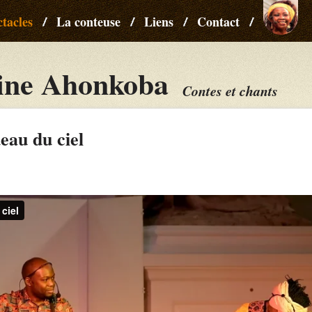
tacles
La conteuse
Liens
Contact
ine Ahonkoba
Contes et chants
eau du ciel