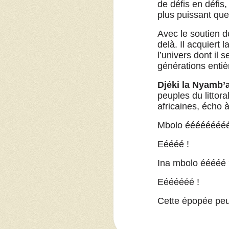
de défis en défis
plus puissant que
Avec le soutien d
delà. Il acquiert
l’univers dont il
générations entièr
Djéki la Nyamb’
peuples du littor
africaines, écho 
Mbolo éééééééé
Eéééé !
Ina mbolo ééééé
Eéééééé !
Cette épopée peu